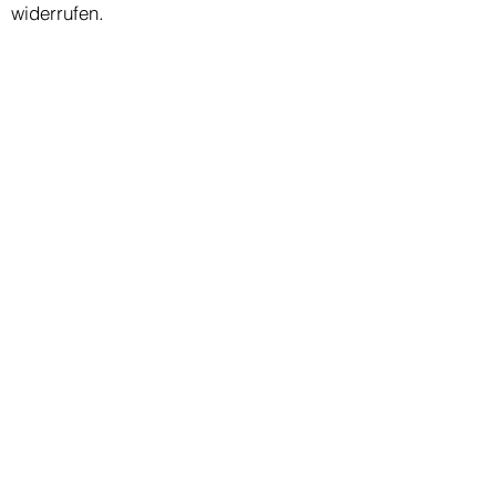
widerrufen.
Kontakt aufnehmen
02405-6079842
info@lebensraum1.de