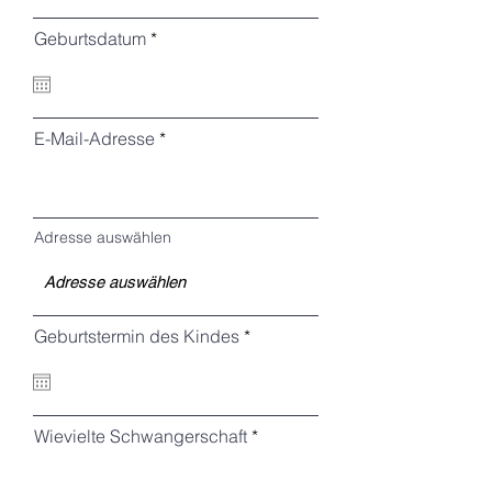
r
Geburtsdatum
*
e
q
u
i
r
E-Mail-Adresse
e
d
Adresse auswählen
r
Geburtstermin des Kindes
*
e
q
u
i
r
Wievielte Schwangerschaft
e
d