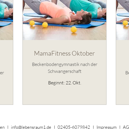
MamaFitness Oktober
Beckenbodengymnastik nach der
Schwangerschaft
er
B
Beginnt: 22. Okt.
len I info@lebensraum1.de I 02405-6079842 I Impressum I AGB