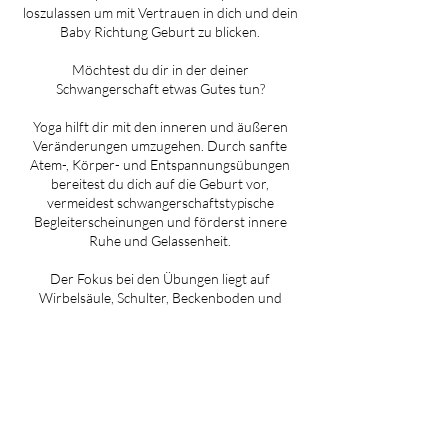
loszulassen um mit Vertrauen in dich und dein
Baby Richtung Geburt zu blicken.
Möchtest du dir in der deiner
Schwangerschaft etwas Gutes tun?
Yoga hilft dir mit den inneren und äußeren
Veränderungen umzugehen. Durch sanfte
Atem-, Körper- und Entspannungsübungen
bereitest du dich auf die Geburt vor,
vermeidest schwangerschaftstypische
Begleiterscheinungen und förderst innere
Ruhe und Gelassenheit.
Der Fokus bei den Übungen liegt auf
Wirbelsäule, Schulter, Beckenboden und
Haltung.
Um ein Kind zu gebären, benötigst du
körperliche und mentale Kraft, ebenso das
Vertrauen loslassen zu können. Mit dem
inneren Loslassen können sich die Kräfte, die
du für deine Geburt brauchst, entfalten.